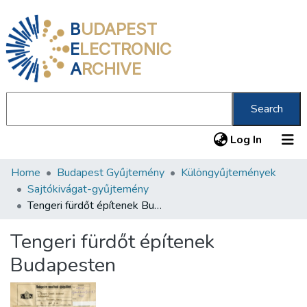
B
UDAPEST
E
LECTRONIC
A
RCHIVE
Search
(current
Log In
Home
Budapest Gyűjtemény
Különgyűjtemények
Communities & Collections
Sajtókivágat-gyűjtemény
All of DSpace
Tengeri fürdőt építenek Budapesten
Statistics
Tengeri fürdőt építenek
About us
Budapesten