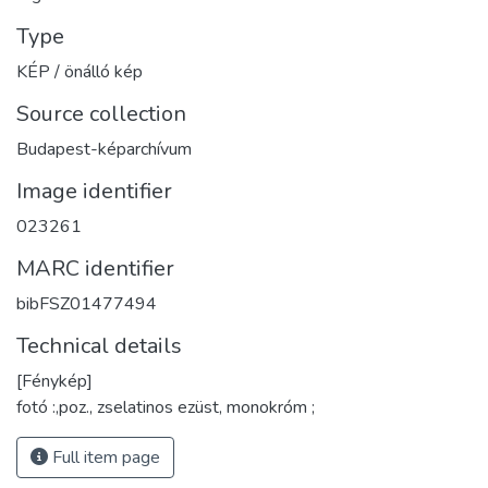
Type
KÉP / önálló kép
Source collection
Budapest-képarchívum
Image identifier
023261
MARC identifier
bibFSZ01477494
Technical details
[Fénykép]
fotó :,poz., zselatinos ezüst, monokróm ;
Full item page