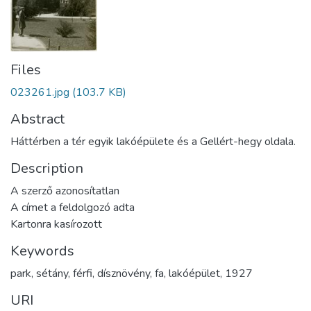
Files
023261.jpg
(103.7 KB)
Abstract
Háttérben a tér egyik lakóépülete és a Gellért-hegy oldala.
Description
A szerző azonosítatlan
A címet a feldolgozó adta
Kartonra kasírozott
Keywords
park
,
sétány
,
férfi
,
dísznövény
,
fa
,
lakóépület
,
1927
URI