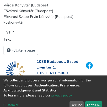
Városi Könyvtár (Budapest)
Fővárosi Könyvtár (Budapest)
Fővárosi Szabó Ervin Könyvtár (Budapest)
közkönyvtár
Type
Text
Full item page
1088 Budapest, Szabó
Ervin tér 1.
+36-1-411-5000
info@fszek.hu
We collect and process your personal information for the
https://fszek.hu
following purposes:
Authentication, Preferences,
Acknowledgement and Statistics
.
To learn more, please read our
privacy policy
.
Customize
Decline
That's ok