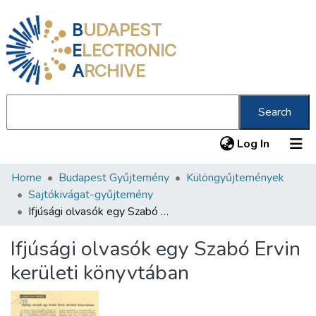
B
UDAPEST
E
LECTRONIC
A
RCHIVE
Search
(current
Log In
Home
Budapest Gyűjtemény
Különgyűjtemények
Communities & Collections
Sajtókivágat-gyűjtemény
All of DSpace
Ifjúsági olvasók egy Szabó Ervin kerületi könyvtában
Statistics
Ifjúsági olvasók egy Szabó Ervin
About us
kerületi könyvtában