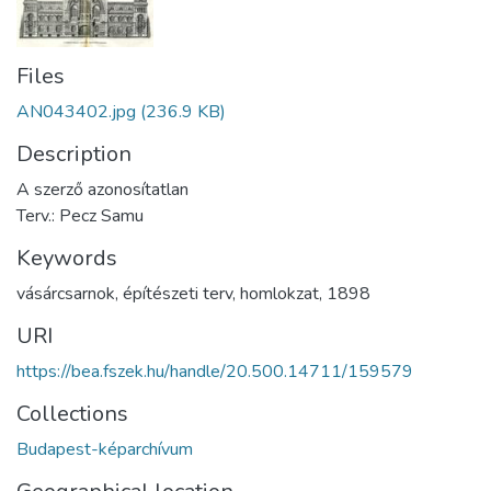
Files
AN043402.jpg
(236.9 KB)
Description
A szerző azonosítatlan
Terv.: Pecz Samu
Keywords
vásárcsarnok
,
építészeti terv
,
homlokzat
,
1898
URI
https://bea.fszek.hu/handle/20.500.14711/159579
Collections
Budapest-képarchívum