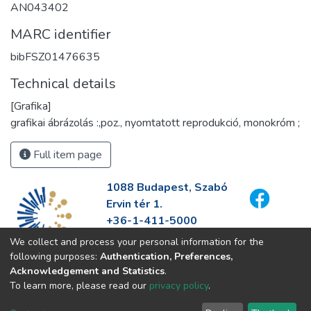
AN043402
MARC identifier
bibFSZ01476635
Technical details
[Grafika]
grafikai ábrázolás :,poz., nyomtatott reprodukció, monokróm ;
Full item page
1088 Budapest, Szabó
Ervin tér 1.
+36-1-411-5000
info@fszek.hu
We collect and process your personal information for the
https://fszek.hu
following purposes:
Authentication, Preferences,
Acknowledgement and Statistics
.
To learn more, please read our
privacy policy
.