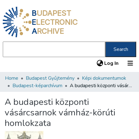
B
UDAPEST
E
LECTRONIC
A
RCHIVE
Search
(current
Log In
Home
Budapest Gyűjtemény
Képi dokumentumok
Communities & Collections
Budapest-képarchívum
A budapesti központi vásárcsarnok vámház-körúti homlokzata
All of DSpace
A budapesti központi
Statistics
vásárcsarnok vámház-körúti
About us
homlokzata