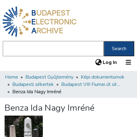
B
UDAPEST
E
LECTRONIC
A
RCHIVE
Search
(current
Log In
Home
Budapest Gyűjtemény
Képi dokumentumok
Communities & Collections
Budapesti sírkertek
Budapest VIII Fiumei út sírkert 2. rész
All of DSpace
Benza Ida Nagy Imréné
Statistics
Benza Ida Nagy Imréné
About us