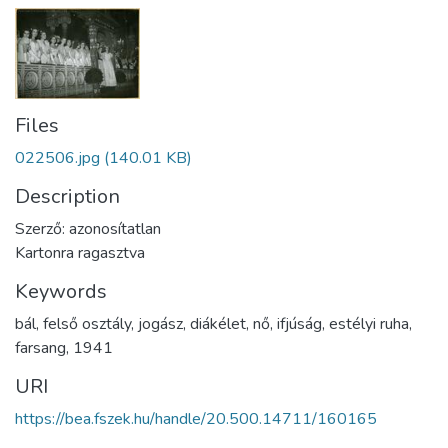
Files
022506.jpg
(140.01 KB)
Description
Szerző: azonosítatlan
Kartonra ragasztva
Keywords
bál
,
felső osztály
,
jogász
,
diákélet
,
nő
,
ifjúság
,
estélyi ruha
,
farsang
,
1941
URI
https://bea.fszek.hu/handle/20.500.14711/160165