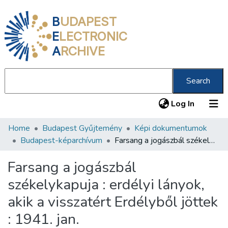
B
UDAPEST
E
LECTRONIC
A
RCHIVE
Search
(current
Log In
Home
Budapest Gyűjtemény
Képi dokumentumok
Communities & Collections
Budapest-képarchívum
Farsang a jogászbál székelykapuja : erdélyi lányok, akik a visszatért Erdélyből jöttek : 1941. jan.
All of DSpace
Farsang a jogászbál
Statistics
székelykapuja : erdélyi lányok,
About us
akik a visszatért Erdélyből jöttek
: 1941. jan.