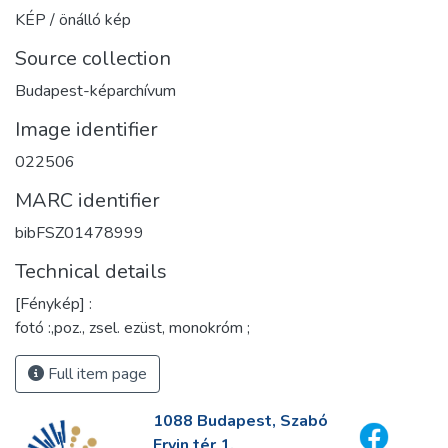
KÉP / önálló kép
Source collection
Budapest-képarchívum
Image identifier
022506
MARC identifier
bibFSZ01478999
Technical details
[Fénykép] :
fotó :,poz., zsel. ezüst, monokróm ;
Full item page
1088 Budapest, Szabó
Ervin tér 1.