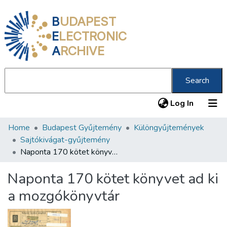
B
UDAPEST
E
LECTRONIC
A
RCHIVE
Search
(current
Log In
Home
Budapest Gyűjtemény
Különgyűjtemények
Communities & Collections
Sajtókivágat-gyűjtemény
All of DSpace
Naponta 170 kötet könyvet ad ki a mozgókönyvtár
Statistics
Naponta 170 kötet könyvet ad ki
About us
a mozgókönyvtár