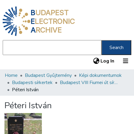
B
UDAPEST
E
LECTRONIC
A
RCHIVE
Search
(current
Log In
Home
Budapest Gyűjtemény
Képi dokumentumok
Communities & Collections
Budapesti sírkertek
Budapest VIII Fiumei út sírkert 4. rész
All of DSpace
Péteri István
Statistics
Péteri István
About us