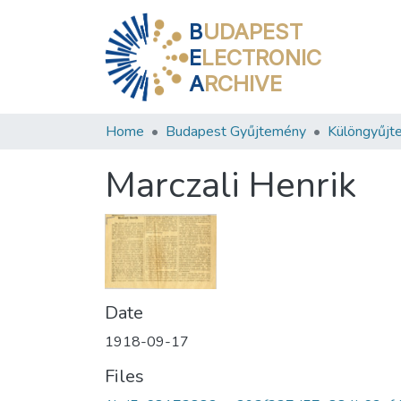
B
UDAPEST
E
LECTRONIC
A
RCHIVE
Home
Budapest Gyűjtemény
Különgyűjt
Marczali Henrik
Date
1918-09-17
Files