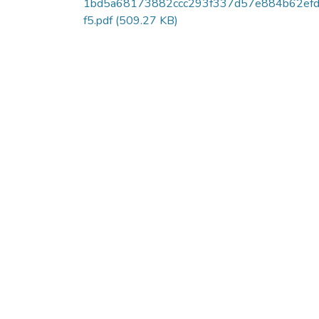
1bd5a68173882ccc293f337d57e884b62efd
f5.pdf
(509.27 KB)