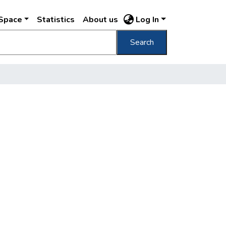
DSpace
Statistics
About us
Log In
Search