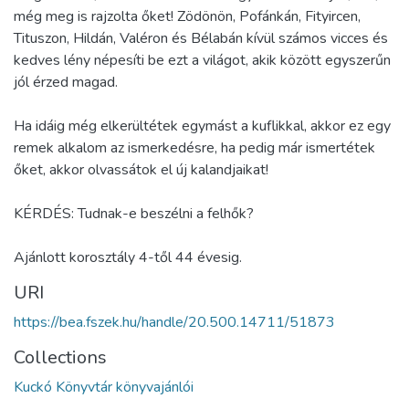
még meg is rajzolta őket! Zödönön, Pofánkán, Fityircen,
Tituszon, Hildán, Valéron és Bélabán kívül számos vicces és
kedves lény népesíti be ezt a világot, akik között egyszerűn
jól érzed magad.
Ha idáig még elkerültétek egymást a kuflikkal, akkor ez egy
remek alkalom az ismerkedésre, ha pedig már ismertétek
őket, akkor olvassátok el új kalandjaikat!
KÉRDÉS: Tudnak-e beszélni a felhők?
Ajánlott korosztály 4-től 44 évesig.
URI
https://bea.fszek.hu/handle/20.500.14711/51873
Collections
Kuckó Könyvtár könyvajánlói