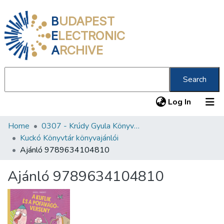
B
UDAPEST
E
LECTRONIC
A
RCHIVE
Search
(current
Log In
Home
0307 - Krúdy Gyula Könyvtár
Communities & Collections
Kuckó Könyvtár könyvajánlói
All of DSpace
Ajánló 9789634104810
Statistics
Ajánló 9789634104810
About us