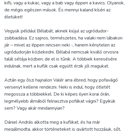
kifli, vagy a kukac, vagy a bab vagy éppen a kavics. Olyanok,
de mégis egészen mások. És mennyi kaland kíséri az
életüket!
Vegyük például Bélabát, akinek kiújul az ugródudor-
zsibbadása. Ez sajnos, természetes, ha valaki nem lábakon
jár – mivel az éppen nincsen neki -, hanem kénytelen az
ugródudorján közlekedni. Bélabá nemcsak kiváló orvosra
talál sétája közben, de el is tűnik. A többiek keresésére
indulnak, mert a kuflik csak együtt érzik jól magukat.
Aztán egy őszi hajnalon Valér arra ébred, hogy pofavágó
versenyt kellene rendezni. Neki is indul, hogy ötletét
megossza a többiekkel. De ki képes ilyen korai órán,
legmélyebb álmából felriasztva pofákat vágni? Egyikük
sem? Vagy akár mindannyian?
Dániel András alkotta meg a kuflikat, és ha már
megálmodta, akkor történeteket is gyártott hozzájuk, sőt,