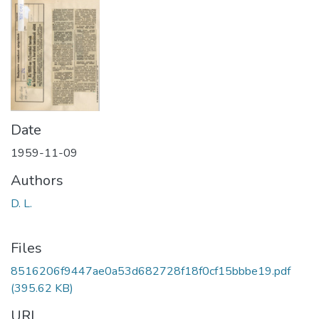
Date
1959-11-09
Authors
D. L.
Files
8516206f9447ae0a53d682728f18f0cf15bbbe19.pdf
(395.62 KB)
URI