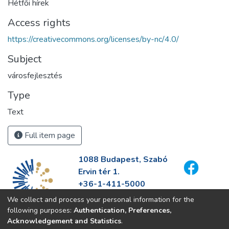
Hétfői hírek
Access rights
https://creativecommons.org/licenses/by-nc/4.0/
Subject
városfejlesztés
Type
Text
Full item page
1088 Budapest, Szabó
Ervin tér 1.
+36-1-411-5000
info@fszek.hu
We collect and process your personal information for the
https://fszek.hu
following purposes:
Authentication, Preferences,
Acknowledgement and Statistics
.