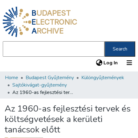
B
UDAPEST
E
LECTRONIC
A
RCHIVE
Search
(current
Log In
Home
Budapest Gyűjtemény
Különgyűjtemények
Communities & Collections
Sajtókivágat-gyűjtemény
All of DSpace
Az 1960-as fejlesztési tervek és költségvetések a kerületi tanácsok előtt
Statistics
Az 1960-as fejlesztési tervek és
About us
költségvetések a kerületi
tanácsok előtt