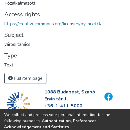
Közalkalmazott
Access rights
https://creativecommons.org/licenses/by-nc/4.0/
Subject
városi tanács
Type
Text
Full item page
1088 Budapest, Szabó
Ervin tér 1.
+36-1-411-5000
info@fszek.hu
We collect and process your personal information for the
https://fszek.hu
following purposes:
Authentication, Preferences,
Acknowledgement and Statistics
.