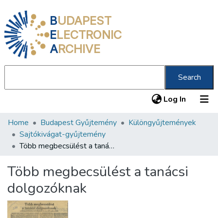
B
UDAPEST
E
LECTRONIC
A
RCHIVE
Search
(current
Log In
Home
Budapest Gyűjtemény
Különgyűjtemények
Communities & Collections
Sajtókivágat-gyűjtemény
All of DSpace
Több megbecsülést a tanácsi dolgozóknak
Statistics
Több megbecsülést a tanácsi
About us
dolgozóknak