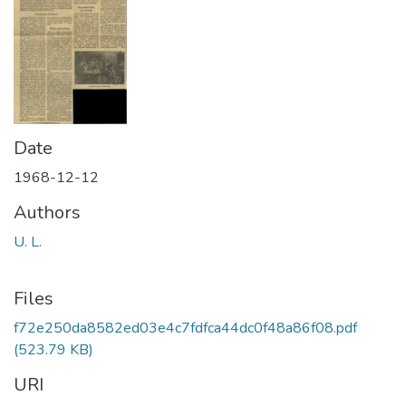
Date
1968-12-12
Authors
U. L.
Files
f72e250da8582ed03e4c7fdfca44dc0f48a86f08.pdf
(523.79 KB)
URI