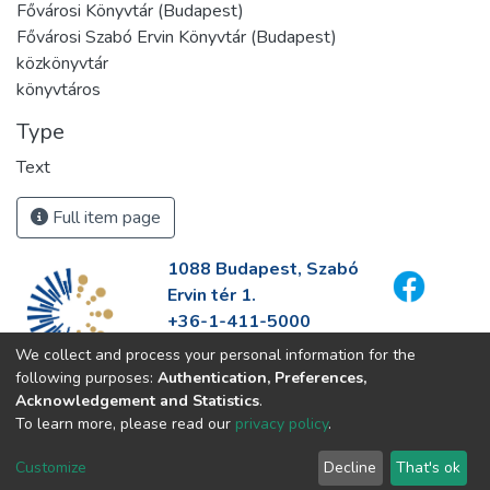
Fővárosi Könyvtár (Budapest)
Fővárosi Szabó Ervin Könyvtár (Budapest)
közkönyvtár
könyvtáros
Type
Text
Full item page
1088 Budapest, Szabó
Ervin tér 1.
+36-1-411-5000
info@fszek.hu
We collect and process your personal information for the
https://fszek.hu
following purposes:
Authentication, Preferences,
Acknowledgement and Statistics
.
To learn more, please read our
privacy policy
.
Customize
Decline
That's ok