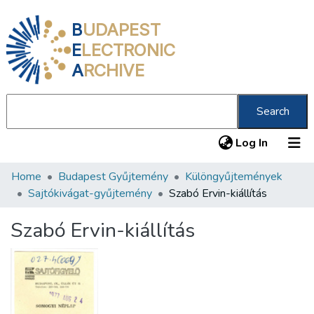
B
UDAPEST
E
LECTRONIC
A
RCHIVE
Search
(current
Log In
Home
Budapest Gyűjtemény
Különgyűjtemények
Communities & Collections
Sajtókivágat-gyűjtemény
Szabó Ervin-kiállítás
All of DSpace
Szabó Ervin-kiállítás
Statistics
About us