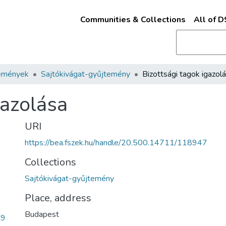
Communities & Collections
All of 
emények
Sajtókivágat-gyűjtemény
Bizottsági tagok igazol
gazolása
URI
https://bea.fszek.hu/handle/20.500.14711/118947
Collections
Sajtókivágat-gyűjtemény
Place, address
Budapest
b9