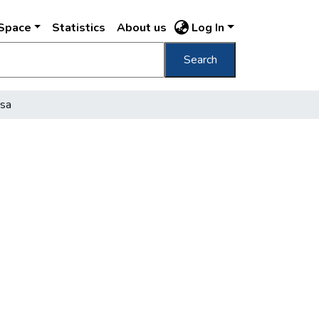
DSpace
Statistics
About us
Log In
Search
ása