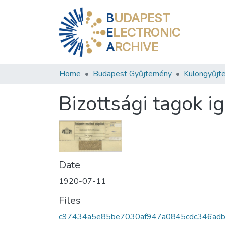
B
UDAPEST
E
LECTRONIC
A
RCHIVE
Home
Budapest Gyűjtemény
Különgyűjt
Bizottsági tagok i
Date
1920-07-11
Files
c97434a5e85be7030af947a0845cdc346ad