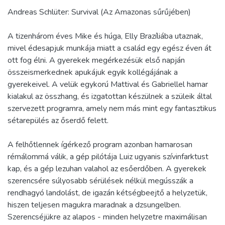
Andreas Schlüter: Survival (Az Amazonas sűrűjében)
A tizenhárom éves Mike és húga, Elly Brazíliába utaznak,
mivel édesapjuk munkája miatt a család egy egész éven át
ott fog élni. A gyerekek megérkezésük első napján
összeismerkednek apukájuk egyik kollégájának a
gyerekeivel. A velük egykorú Mattival és Gabriellel hamar
kialakul az összhang, és izgatottan készülnek a szüleik által
szervezett programra, amely nem más mint egy fantasztikus
sétarepülés az őserdő felett.
A felhőtlennek ígérkező program azonban hamarosan
rémálommá válik, a gép pilótája Luiz ugyanis szívinfarktust
kap, és a gép lezuhan valahol az esőerdőben. A gyerekek
szerencsére súlyosabb sérülések nélkül megússzák a
rendhagyó landolást, de igazán kétségbeejtő a helyzetük,
hiszen teljesen magukra maradnak a dzsungelben.
Szerencséjükre az alapos - minden helyzetre maximálisan