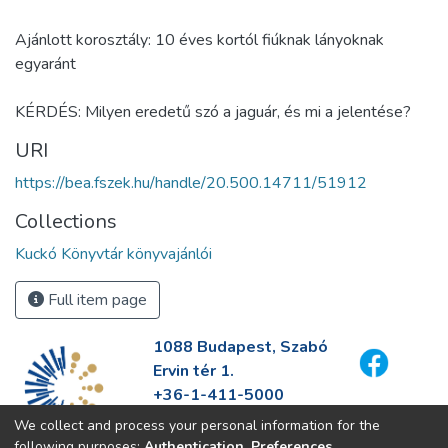
Ajánlott korosztály: 10 éves kortól fiúknak lányoknak
egyaránt
KÉRDÉS: Milyen eredetű szó a jaguár, és mi a jelentése?
URI
https://bea.fszek.hu/handle/20.500.14711/51912
Collections
Kuckó Könyvtár könyvajánlói
Full item page
1088 Budapest, Szabó
Ervin tér 1.
+36-1-411-5000
info@fszek.hu
We collect and process your personal information for the
https://fszek.hu
following purposes:
Authentication, Preferences,