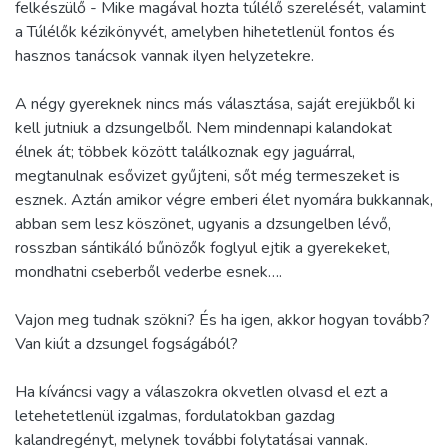
felkészülő - Mike magával hozta túlélő szerelését, valamint
a Túlélők kézikönyvét, amelyben hihetetlenül fontos és
hasznos tanácsok vannak ilyen helyzetekre.
A négy gyereknek nincs más választása, saját erejükből ki
kell jutniuk a dzsungelből. Nem mindennapi kalandokat
élnek át; többek között találkoznak egy jaguárral,
megtanulnak esővizet gyűjteni, sőt még termeszeket is
esznek. Aztán amikor végre emberi élet nyomára bukkannak,
abban sem lesz köszönet, ugyanis a dzsungelben lévő,
rosszban sántikáló bűnözők foglyul ejtik a gyerekeket,
mondhatni cseberből vederbe esnek….
Vajon meg tudnak szökni? És ha igen, akkor hogyan tovább?
Van kiút a dzsungel fogságából?
Ha kíváncsi vagy a válaszokra okvetlen olvasd el ezt a
letehetetlenül izgalmas, fordulatokban gazdag
kalandregényt, melynek további folytatásai vannak.