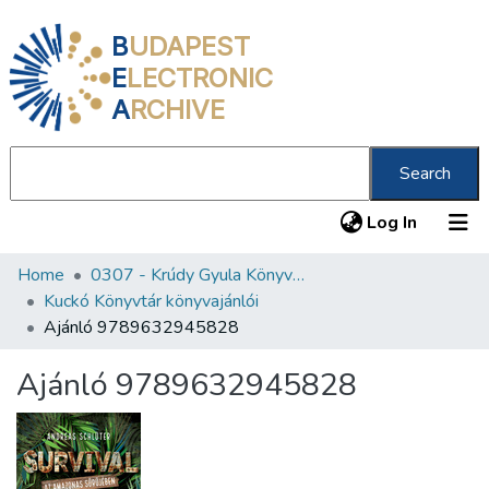
B
UDAPEST
E
LECTRONIC
A
RCHIVE
Search
(current
Log In
Home
0307 - Krúdy Gyula Könyvtár
Communities & Collections
Kuckó Könyvtár könyvajánlói
All of DSpace
Ajánló 9789632945828
Statistics
Ajánló 9789632945828
About us