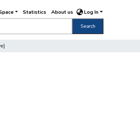
DSpace
Statistics
About us
Log In
Search
ve]