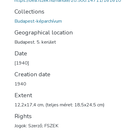
https://bea.fszek.hu/handle/20.500.14711/161610
Collections
Budapest-képarchívum
Geographical location
Budapest. 5. kerület
Date
[1940]
Creation date
1940
Extent
12,2x17,4 cm, (teljes méret: 18,5x24,5 cm)
Rights
Jogok: Szerző; FSZEK