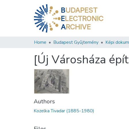
B
UDAPEST
E
LECTRONIC
A
RCHIVE
Home
Budapest Gyűjtemény
Képi doku
[Új Városháza épít
Authors
Kozelka Tivadar (1885-1980)
Files