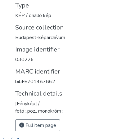
Type
KÉP / önálló kép
Source collection
Budapest-képarchívum
Image identifier
030226
MARC identifier
bibFSZ01487862
Technical details
[Fénykép] /
fotó :,poz., monokróm ;
Full item page