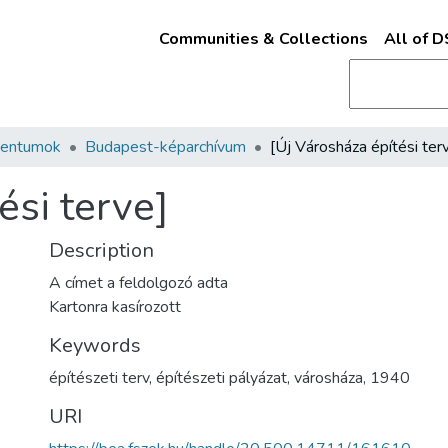
Communities & Collections
All of 
mentumok
Budapest-képarchívum
[Új Városháza építési ter
ési terve]
Description
A címet a feldolgozó adta
Kartonra kasírozott
Keywords
építészeti terv
,
építészeti pályázat
,
városháza
,
1940
URI