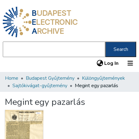
B
UDAPEST
E
LECTRONIC
A
RCHIVE
Search
(current
Log In
Home
Budapest Gyűjtemény
Különgyűjtemények
Communities & Collections
Sajtókivágat-gyűjtemény
Megint egy pazarlás
All of DSpace
Megint egy pazarlás
Statistics
About us