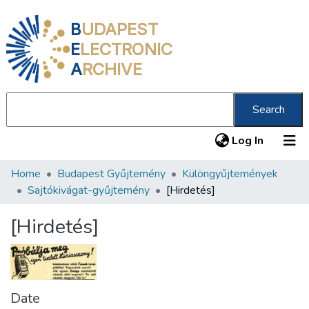
B
UDAPEST
E
LECTRONIC
A
RCHIVE
Search
(current
Log In
Home
Budapest Gyűjtemény
Különgyűjtemények
Communities & Collections
Sajtókivágat-gyűjtemény
[Hirdetés]
All of DSpace
[Hirdetés]
Statistics
About us
Date