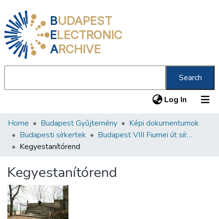
B
UDAPEST
E
LECTRONIC
A
RCHIVE
Search
(current
Log In
Home
Budapest Gyűjtemény
Képi dokumentumok
Communities & Collections
Budapesti sírkertek
Budapest VIII Fiumei út sírkert 3. rész
All of DSpace
Kegyestanítórend
Statistics
Kegyestanítórend
About us