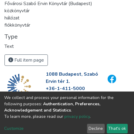
Fővárosi Szabó Ervin Könyvtár (Budapest)
közkönyvtár
hálózat
fiókkönyvtár
Type
Text
Full item page
1088 Budapest, Szabó
Ervin tér 1.
+36-1-411-5000
info@fszek.hu
We collect and process your personal information for the
https://fszek.hu
following purposes:
Authentication, Preferences,
Acknowledgement and Statistics
.
To learn more, please read our
privacy policy
.
Customize
Decline
That's ok