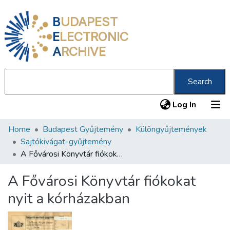
B
UDAPEST
E
LECTRONIC
A
RCHIVE
Search
(current
Log In
Home
Budapest Gyűjtemény
Különgyűjtemények
Communities & Collections
Sajtókivágat-gyűjtemény
All of DSpace
A Fővárosi Könyvtár fiókokat nyit a kórházakban
Statistics
A Fővárosi Könyvtár fiókokat
About us
nyit a kórházakban