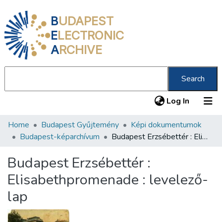
B
UDAPEST
E
LECTRONIC
A
RCHIVE
Search
(current
Log In
Home
Budapest Gyűjtemény
Képi dokumentumok
Communities & Collections
Budapest-képarchívum
Budapest Erzsébettér : Elisabethpromenade : levelező-lap
All of DSpace
Budapest Erzsébettér :
Statistics
Elisabethpromenade : levelező-
About us
lap