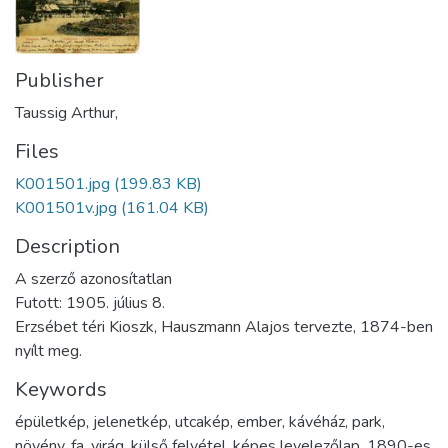
Publisher
Taussig Arthur,
Files
K001501.jpg
(199.83 KB)
K001501v.jpg
(161.04 KB)
Description
A szerző azonosítatlan
Futott: 1905. július 8.
Erzsébet téri Kioszk, Hauszmann Alajos tervezte, 1874-ben
nyílt meg.
Keywords
épületkép
,
jelenetkép
,
utcakép
,
ember
,
kávéház
,
park
,
növény
,
fa
,
virág
,
külső felvétel
,
képes levelezőlap
,
1890-es