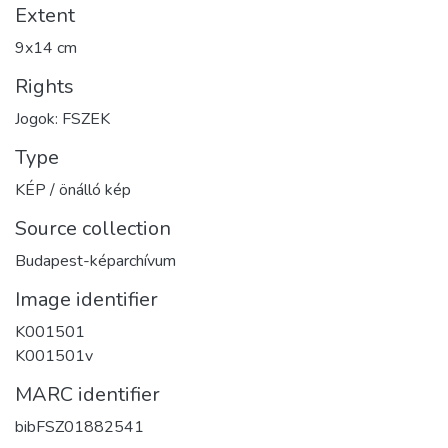
Extent
9x14 cm
Rights
Jogok: FSZEK
Type
KÉP / önálló kép
Source collection
Budapest-képarchívum
Image identifier
K001501
K001501v
MARC identifier
bibFSZ01882541