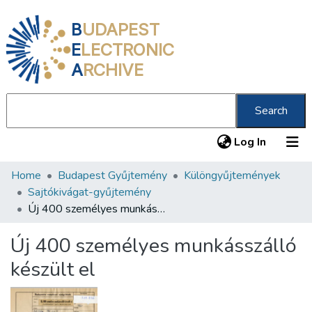
B
UDAPEST
E
LECTRONIC
A
RCHIVE
Search
(current
Log In
Home
Budapest Gyűjtemény
Különgyűjtemények
Communities & Collections
Sajtókivágat-gyűjtemény
All of DSpace
Új 400 személyes munkásszálló készült el
Statistics
Új 400 személyes munkásszálló
About us
készült el