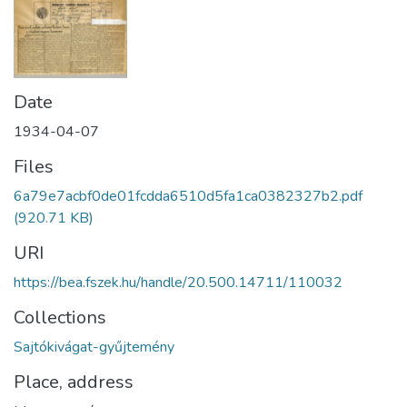
Date
1934-04-07
Files
6a79e7acbf0de01fcdda6510d5fa1ca0382327b2.pdf
(920.71 KB)
URI
https://bea.fszek.hu/handle/20.500.14711/110032
Collections
Sajtókivágat-gyűjtemény
Place, address