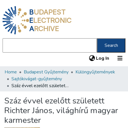
B
UDAPEST
E
LECTRONIC
A
RCHIVE
Search
(current
Log In
Home
Budapest Gyűjtemény
Különgyűjtemények
Communities & Collections
Sajtókivágat-gyűjtemény
All of DSpace
Száz évvel ezelőtt született Richter János, világhírű magyar karmester
Statistics
Száz évvel ezelőtt született
About us
Richter János, világhírű magyar
karmester