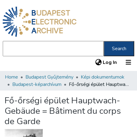
B
UDAPEST
E
LECTRONIC
A
RCHIVE
Search
(current
Log In
Home
Budapest Gyűjtemény
Képi dokumentumok
Communities & Collections
Budapest-képarchívum
Fő-őrségi épület Hauptwach-Gebäude = Bâtiment du corps de Garde
All of DSpace
Fő-őrségi épület Hauptwach-
Statistics
Gebäude = Bâtiment du corps
About us
de Garde