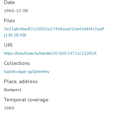
Date
1960-12-08
Files
3e21a6efaac87c15092e27456eca324a43d4f4c3.pdf
(136.28 KB)
URI
https://bea.fszek.hu/handle/20.500.14711/132816
Collections
Sajtókivágat-gyűjtemény
Place, address
Budapest
Temporal coverage
1960