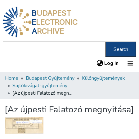
B
UDAPEST
E
LECTRONIC
A
RCHIVE
Search
(current
Log In
Home
Budapest Gyűjtemény
Különgyűjtemények
Communities & Collections
Sajtókivágat-gyűjtemény
All of DSpace
[Az újpesti Falatozó megnyitása]
Statistics
[Az újpesti Falatozó megnyitása]
About us