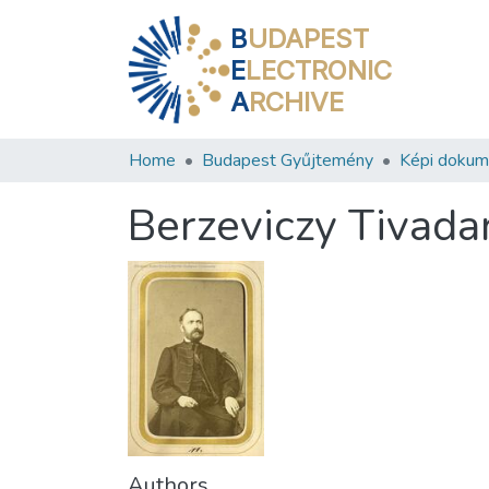
B
UDAPEST
E
LECTRONIC
A
RCHIVE
Home
Budapest Gyűjtemény
Képi doku
Berzeviczy Tivada
Authors