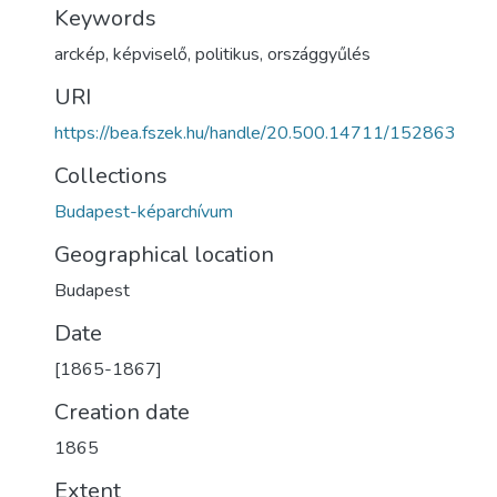
Keywords
arckép
,
képviselő
,
politikus
,
országgyűlés
URI
https://bea.fszek.hu/handle/20.500.14711/152863
Collections
Budapest-képarchívum
Geographical location
Budapest
Date
[1865-1867]
Creation date
1865
Extent