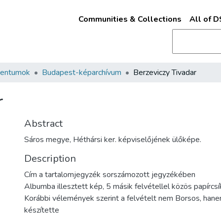
Communities & Collections
All of 
mentumok
Budapest-képarchívum
Berzeviczy Tivadar
r
Abstract
Sáros megye, Héthársi ker. képviselőjének ülőképe.
Description
Cím a tartalomjegyzék sorszámozott jegyzékében
Albumba illesztett kép, 5 másik felvétellel közös papírcs
Korábbi vélemények szerint a felvételt nem Borsos, hane
készítette