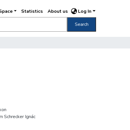
DSpace
Statistics
About us
Log In
Search
íkon
m Schrecker Ignác