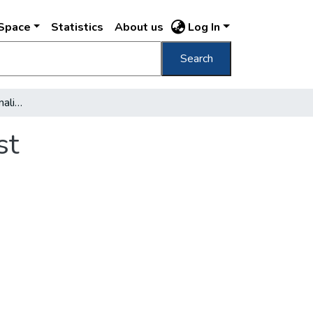
DSpace
Statistics
About us
Log In
Search
Die amerikanischen Journalisten in Budapest
st