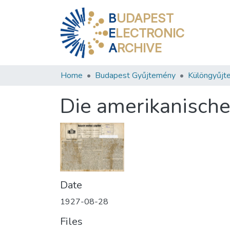
B
UDAPEST
E
LECTRONIC
A
RCHIVE
Home
Budapest Gyűjtemény
Különgyűjt
Die amerikanische
Date
1927-08-28
Files