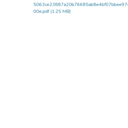
5063ce23887a20b76685ab8e4bf07bbee97
00e.pdf
(1.25 MB)