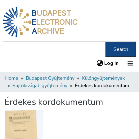
B
UDAPEST
E
LECTRONIC
A
RCHIVE
Search
(current
Log In
Home
Budapest Gyűjtemény
Különgyűjtemények
Communities & Collections
Sajtókivágat-gyűjtemény
Érdekes kordokumentum
All of DSpace
Érdekes kordokumentum
Statistics
About us