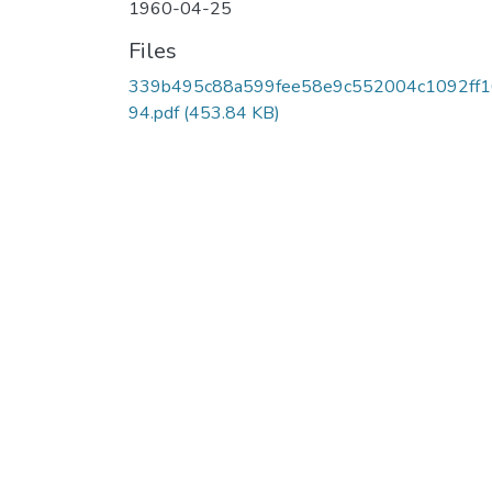
1960-04-25
Files
339b495c88a599fee58e9c552004c1092ff
94.pdf
(453.84 KB)