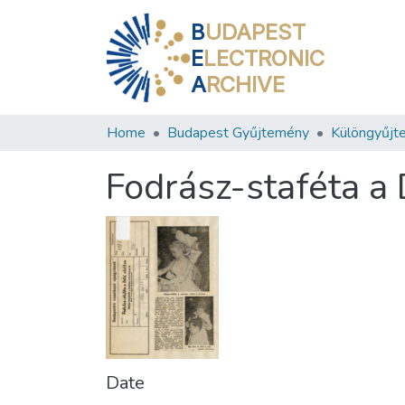
B
UDAPEST
E
LECTRONIC
A
RCHIVE
Home
Budapest Gyűjtemény
Különgyűjt
Fodrász-staféta a 
Date