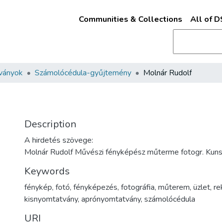
Communities & Collections
All of 
ványok
Számolócédula-gyűjtemény
Molnár Rudolf
Description
A hirdetés szövege:
Molnár Rudolf Művészi fényképész műterme fotogr. Kunst
Keywords
fénykép
,
fotó
,
fényképezés
,
fotográfia
,
műterem
,
üzlet
,
re
kisnyomtatvány
,
aprónyomtatvány
,
számolócédula
URI