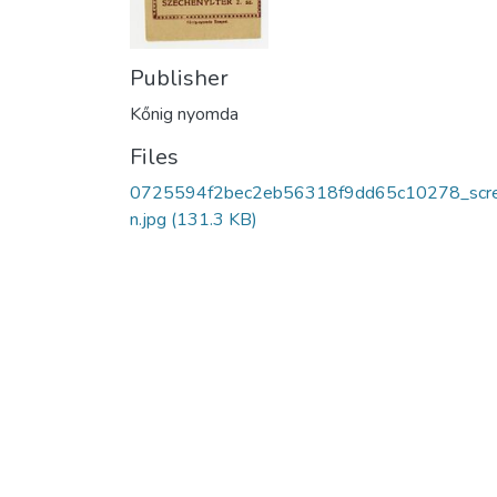
Publisher
Kőnig nyomda
Files
0725594f2bec2eb56318f9dd65c10278_scr
n.jpg
(131.3 KB)