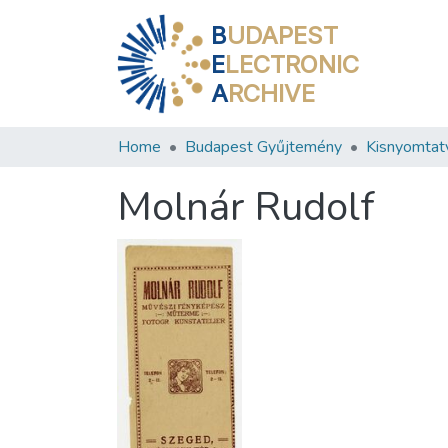
B
UDAPEST
E
LECTRONIC
A
RCHIVE
Home
Budapest Gyűjtemény
Kisnyomtat
Molnár Rudolf