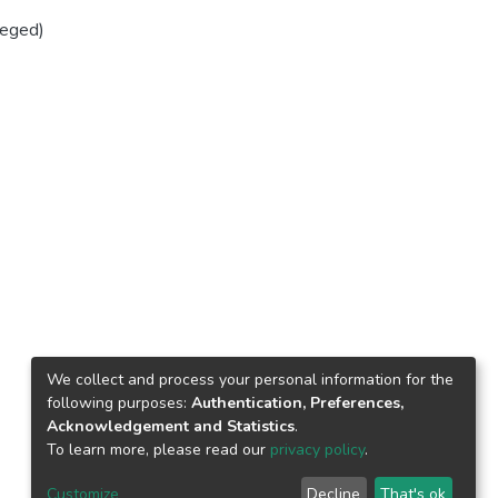
zeged)
We collect and process your personal information for the
following purposes:
Authentication, Preferences,
Acknowledgement and Statistics
.
To learn more, please read our
privacy policy
.
Customize
Decline
That's ok