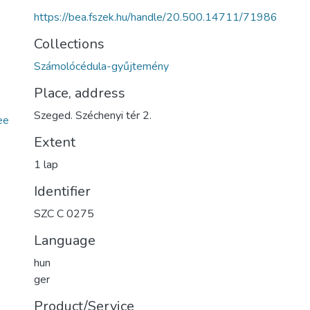
https://bea.fszek.hu/handle/20.500.14711/71986
Collections
Számolócédula-gyűjtemény
Place, address
Szeged. Széchenyi tér 2.
ee
Extent
1 lap
Identifier
SZC C 0275
Language
hun
ger
Product/Service