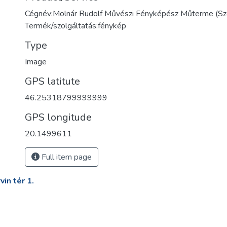
Cégnév:Molnár Rudolf Művészi Fényképész Műterme (S
Termék/szolgáltatás:fénykép
Type
Image
GPS latitute
46.25318799999999
GPS longitude
20.1499611
Full item page
in tér 1.