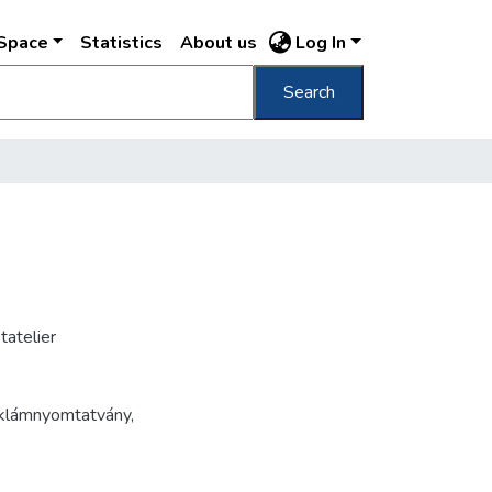
DSpace
Statistics
About us
Log In
Search
atelier
klámnyomtatvány
,