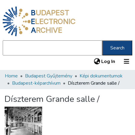
B
UDAPEST
E
LECTRONIC
A
RCHIVE
Search
(current
Log In
Home
Budapest Gyűjtemény
Képi dokumentumok
Communities & Collections
Budapest-képarchívum
Díszterem Grande salle /
All of DSpace
Díszterem Grande salle /
Statistics
About us