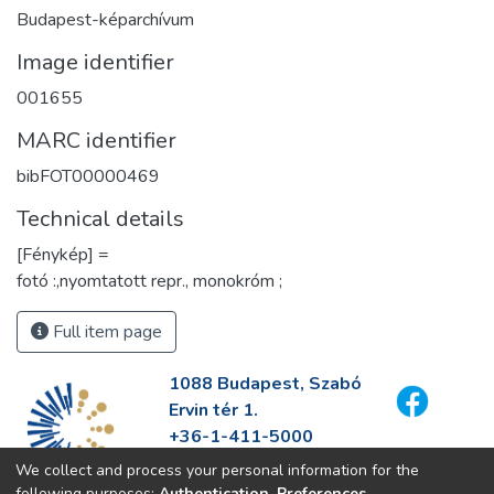
Budapest-képarchívum
Image identifier
001655
MARC identifier
bibFOT00000469
Technical details
[Fénykép] =
fotó :,nyomtatott repr., monokróm ;
Full item page
1088 Budapest, Szabó
Ervin tér 1.
+36-1-411-5000
info@fszek.hu
We collect and process your personal information for the
https://fszek.hu
following purposes:
Authentication, Preferences,