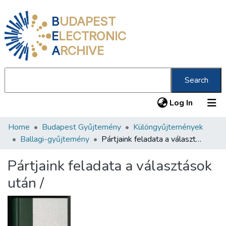
B
UDAPEST
E
LECTRONIC
A
RCHIVE
Search
(current
Log In
Home
Budapest Gyűjtemény
Különgyűjtemények
Communities & Collections
Ballagi-gyűjtemény
Pártjaink feladata a választások után /
All of DSpace
Pártjaink feladata a választások
Statistics
után /
About us