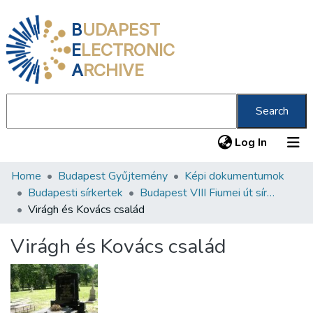
B
UDAPEST
E
LECTRONIC
A
RCHIVE
Search
(current
Log In
Home
Budapest Gyűjtemény
Képi dokumentumok
Communities & Collections
Budapesti sírkertek
Budapest VIII Fiumei út sírkert 2. rész
All of DSpace
Virágh és Kovács család
Statistics
Virágh és Kovács család
About us