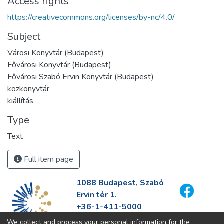
Access rights
https://creativecommons.org/licenses/by-nc/4.0/
Subject
Városi Könyvtár (Budapest)
Fővárosi Könyvtár (Budapest)
Fővárosi Szabó Ervin Könyvtár (Budapest)
közkönyvtár
kiállítás
Type
Text
Full item page
1088 Budapest, Szabó
Ervin tér 1.
+36-1-411-5000
info@fszek.hu
We collect and process your personal information for the