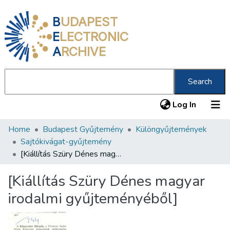
B
UDAPEST
E
LECTRONIC
A
RCHIVE
Search
(current
Log In
Home
Budapest Gyűjtemény
Különgyűjtemények
Communities & Collections
Sajtókivágat-gyűjtemény
All of DSpace
[Kiállítás Szüry Dénes magyar irodalmi gyűjteményéből]
Statistics
[Kiállítás Szüry Dénes magyar
About us
irodalmi gyűjteményéből]