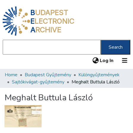
B
UDAPEST
E
LECTRONIC
A
RCHIVE
Search
(current
Log In
Home
Budapest Gyűjtemény
Különgyűjtemények
Communities & Collections
Sajtókivágat-gyűjtemény
Meghalt Buttula László
All of DSpace
Meghalt Buttula László
Statistics
About us