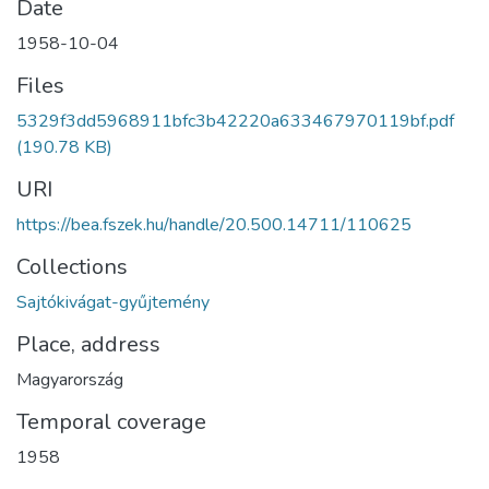
Date
1958-10-04
Files
5329f3dd5968911bfc3b42220a633467970119bf.pdf
(190.78 KB)
URI
https://bea.fszek.hu/handle/20.500.14711/110625
Collections
Sajtókivágat-gyűjtemény
Place, address
Magyarország
Temporal coverage
1958