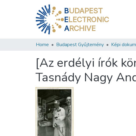
B
UDAPEST
E
LECTRONIC
A
RCHIVE
Home
Budapest Gyűjtemény
Képi doku
[Az erdélyi írók k
Tasnády Nagy And