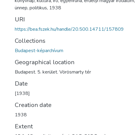
könyvnap
,
kultúra
,
író
,
egyenruha
,
erdélyi magyar irodalom
ünnep
,
politikus
,
1938
URI
https://bea.fszek.hu/handle/20.500.14711/157809
Collections
Budapest-képarchívum
Geographical location
Budapest. 5. kerület. Vörösmarty tér
Date
[1938]
Creation date
1938
Extent