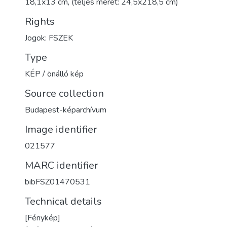
18,1x13 cm, (teljes méret: 24,5x218,5 cm)
Rights
Jogok: FSZEK
Type
KÉP / önálló kép
Source collection
Budapest-képarchívum
Image identifier
021577
MARC identifier
bibFSZ01470531
Technical details
[Fénykép]