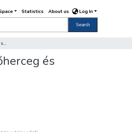
DSpace
Statistics
About us
Log In
Search
[Az erdélyi írók könyvnapi sátránál József főherceg és Tasnády Nagy András]
főherceg és