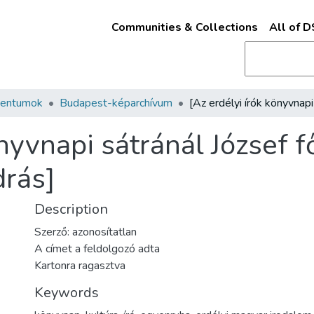
Communities & Collections
All of 
mentumok
Budapest-képarchívum
önyvnapi sátránál József 
rás]
Description
Szerző: azonosítatlan
A címet a feldolgozó adta
Kartonra ragasztva
Keywords