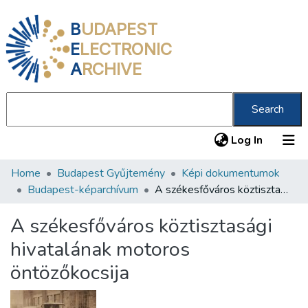
B
UDAPEST
E
LECTRONIC
A
RCHIVE
Search
(current
Log In
Home
Budapest Gyűjtemény
Képi dokumentumok
Communities & Collections
Budapest-képarchívum
A székesfőváros köztisztasági hivatalának motoros öntözőkocsija
All of DSpace
A székesfőváros köztisztasági
Statistics
hivatalának motoros
About us
öntözőkocsija