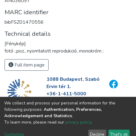
AN038097
MARC identifier
bibFSZ01470556
Technical details
[Fénykép]
fotó :,poz., nyomtatott reprodukció, monokróm ;
Full item page
1088 Budapest, Szabó
Ervin tér 1.
+36-1-411-5000
info@fszek.hu
We collect and process your personal information for the
https://fszek.hu
following purposes:
Authentication, Preferences,
Acknowledgement and Statistics
.
To learn more, please read our
privacy policy
.
Customize
Decline
That's ok