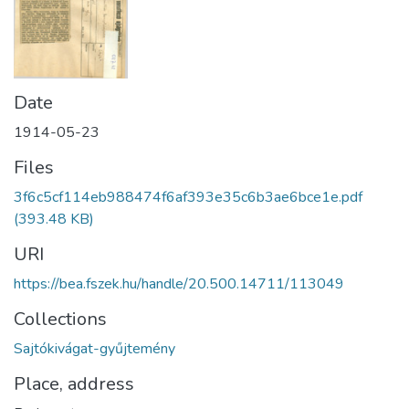
Date
1914-05-23
Files
3f6c5cf114eb988474f6af393e35c6b3ae6bce1e.pdf
(393.48 KB)
URI
https://bea.fszek.hu/handle/20.500.14711/113049
Collections
Sajtókivágat-gyűjtemény
Place, address