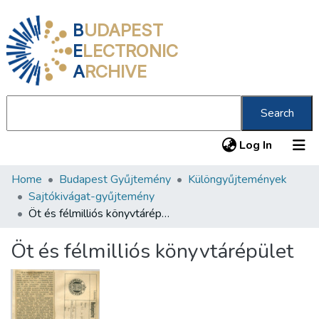
B
UDAPEST
E
LECTRONIC
A
RCHIVE
Search
(current
Log In
Home
Budapest Gyűjtemény
Különgyűjtemények
Communities & Collections
Sajtókivágat-gyűjtemény
All of DSpace
Öt és félmilliós könyvtárépület
Statistics
Öt és félmilliós könyvtárépület
About us