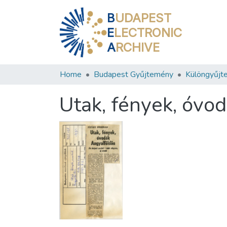
B
UDAPEST
E
LECTRONIC
A
RCHIVE
Home
Budapest Gyűjtemény
Különgyűjt
Utak, fények, óvo