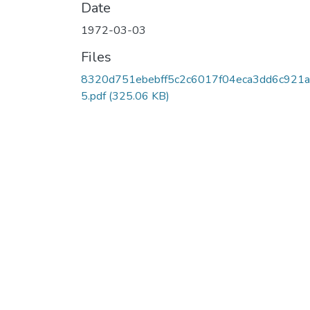
Date
1972-03-03
Files
8320d751ebebff5c2c6017f04eca3dd6c921a
5.pdf
(325.06 KB)