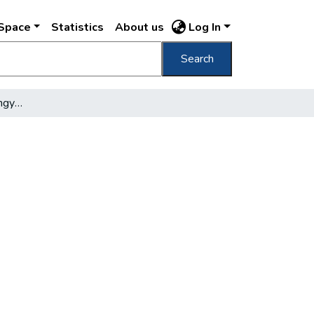
DSpace
Statistics
About us
Log In
Search
Utak, fények, óvodák Angyalföldön