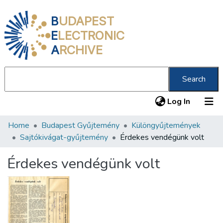
B
UDAPEST
E
LECTRONIC
A
RCHIVE
Search
(current
Log In
Home
Budapest Gyűjtemény
Különgyűjtemények
Communities & Collections
Sajtókivágat-gyűjtemény
Érdekes vendégünk volt
All of DSpace
Érdekes vendégünk volt
Statistics
About us