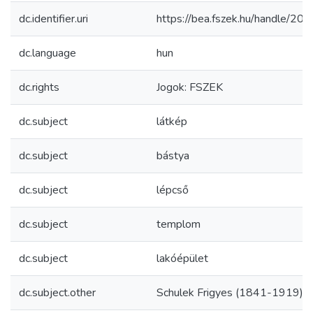
dc.identifier.uri
https://bea.fszek.hu/handle/2
dc.language
hun
dc.rights
Jogok: FSZEK
dc.subject
látkép
dc.subject
bástya
dc.subject
lépcső
dc.subject
templom
dc.subject
lakóépület
dc.subject.other
Schulek Frigyes (1841-1919)