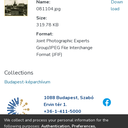
Name:
Down
081104.jpg
load
Size:
319.78 KB
Format:
Joint Photographic Experts
Group/JPEG File Interchange
Format (JFIF)
Collections
Budapest-képarchívum
1088 Budapest, Szabó
Ervin tér 1.
+36-1-411-5000
info@fszek.hu
We collect and process your personal information for the
https://fszek.hu
following purposes:
Authentication, Preferences,