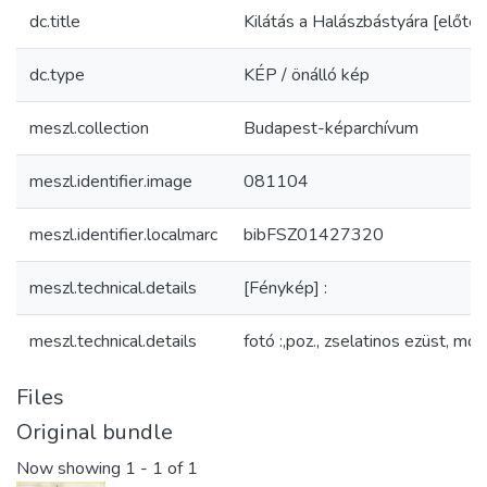
dc.title
Kilátás a Halászbástyára [előtér
dc.type
KÉP / önálló kép
meszl.collection
Budapest-képarchívum
meszl.identifier.image
081104
meszl.identifier.localmarc
bibFSZ01427320
meszl.technical.details
[Fénykép] :
meszl.technical.details
fotó :,poz., zselatinos ezüst, mo
Files
Original bundle
Now showing
1 - 1 of 1