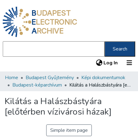
B
UDAPEST
E
LECTRONIC
A
RCHIVE
Search
(current
Log In
Home
Budapest Gyűjtemény
Képi dokumentumok
Communities & Collections
Budapest-képarchívum
Kilátás a Halászbástyára [előtérben vízivárosi házak]
All of DSpace
Kilátás a Halászbástyára
Statistics
[előtérben vízivárosi házak]
About us
Simple item page