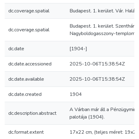
dc.coverage.spatial
Budapest. 1. kerület. Vár. Halás
Budapest. 1. kerület. Szentháro
dc.coverage.spatial
Nagyboldogasszony-templom
dc.date
[1904-]
dc.date.accessioned
2025-10-06T15:38:54Z
dc.date.available
2025-10-06T15:38:54Z
dc.date.created
1904
A Várban már áll a Pénzügyminis
dc.description.abstract
palotája (1904).
dc.format.extent
17x22 cm, (teljes méret: 19x2