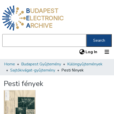
B
UDAPEST
E
LECTRONIC
A
RCHIVE
Search
(current
Log In
Home
Budapest Gyűjtemény
Különgyűjtemények
Communities & Collections
Sajtókivágat-gyűjtemény
Pesti fények
All of DSpace
Pesti fények
Statistics
About us