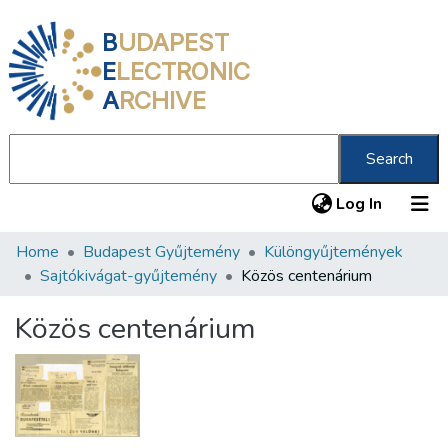
B
UDAPEST
E
LECTRONIC
A
RCHIVE
Search
(current
Log In
Home
Budapest Gyűjtemény
Különgyűjtemények
Communities & Collections
Sajtókivágat-gyűjtemény
Közös centenárium
All of DSpace
Közös centenárium
Statistics
About us