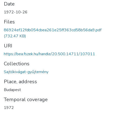
Date
1972-10-26
Files
86924ef12fdb054cbea261e25ff363cd58b56da9.pdf
(732.47 KB)
URI
https://bea.fszek.hu/handle/20.500.14711/107011
Collections
Sajtókivágat-gyűjtemény
Place, address
Budapest
Temporal coverage
1972