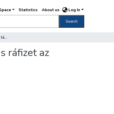
DSpace
Statistics
About us
Log In
Search
A Nemzeti Szinház még táblás ház mellett is ráfizet az előadásaira
 ráfizet az