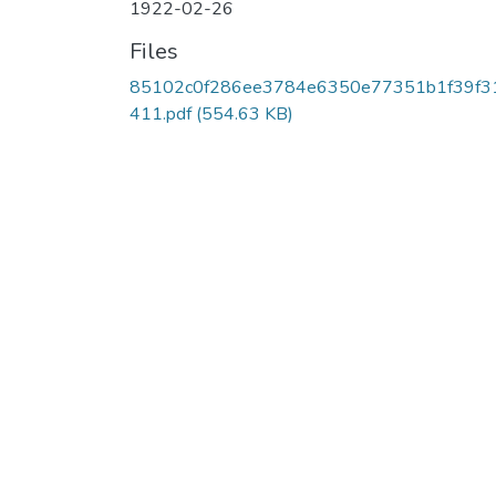
1922-02-26
Files
85102c0f286ee3784e6350e77351b1f39f3
411.pdf
(554.63 KB)