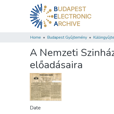
B
UDAPEST
E
LECTRONIC
A
RCHIVE
Home
Budapest Gyűjtemény
Különgyűjt
A Nemzeti Szinház 
előadásaira
Date