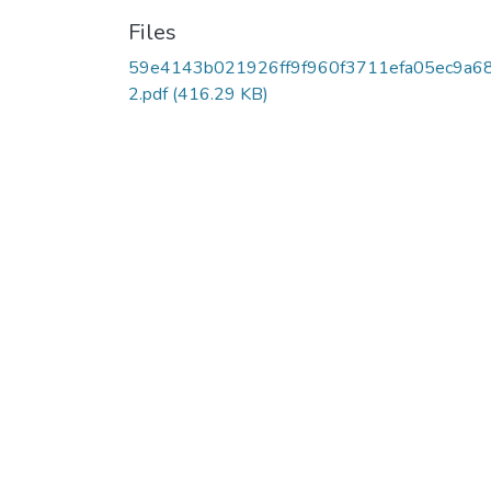
Files
59e4143b021926ff9f960f3711efa05ec9a6
2.pdf
(416.29 KB)