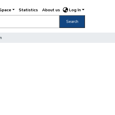
DSpace
Statistics
About us
Log In
Search
n