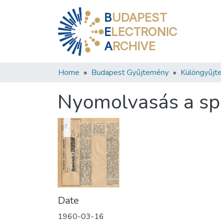
B
UDAPEST
E
LECTRONIC
A
RCHIVE
Home
Budapest Gyűjtemény
Különgyűjt
Nyomolvasás a sp
Date
1960-03-16