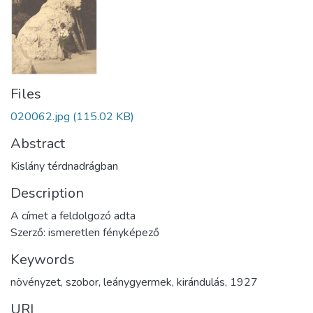
Files
020062.jpg
(115.02 KB)
Abstract
Kislány térdnadrágban
Description
A címet a feldolgozó adta
Szerző: ismeretlen fényképező
Keywords
növényzet
,
szobor
,
leánygyermek
,
kirándulás
,
1927
URI