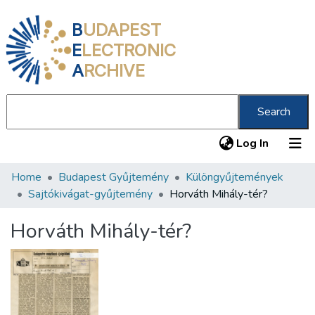
B
UDAPEST
E
LECTRONIC
A
RCHIVE
Search
(current
Log In
Home
Budapest Gyűjtemény
Különgyűjtemények
Communities & Collections
Sajtókivágat-gyűjtemény
Horváth Mihály-tér?
All of DSpace
Horváth Mihály-tér?
Statistics
About us