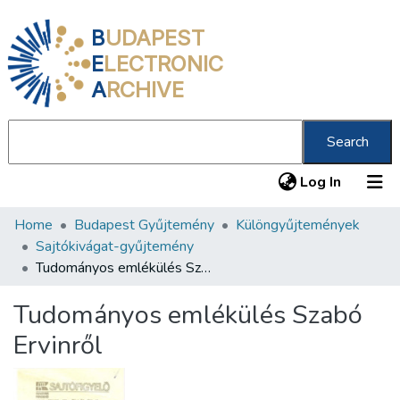
B
UDAPEST
E
LECTRONIC
A
RCHIVE
Search
(current
Log In
Home
Budapest Gyűjtemény
Különgyűjtemények
Communities & Collections
Sajtókivágat-gyűjtemény
All of DSpace
Tudományos emlékülés Szabó Ervinről
Statistics
Tudományos emlékülés Szabó
About us
Ervinről