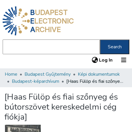
B
UDAPEST
E
LECTRONIC
A
RCHIVE
Search
(current
Log In
Home
Budapest Gyűjtemény
Képi dokumentumok
Communities & Collections
Budapest-képarchívum
[Haas Fülöp és fiai szőnyeg és bútorszövet kereskedelmi cég fiókja]
All of DSpace
[Haas Fülöp és fiai szőnyeg és
Statistics
bútorszövet kereskedelmi cég
About us
fiókja]