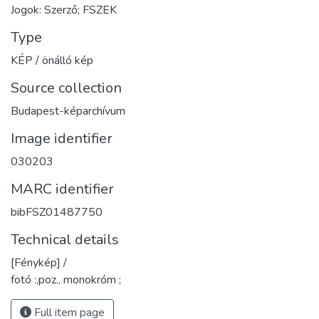
Jogok: Szerző; FSZEK
Type
KÉP / önálló kép
Source collection
Budapest-képarchívum
Image identifier
030203
MARC identifier
bibFSZ01487750
Technical details
[Fénykép] /
fotó :,poz., monokróm ;
Full item page