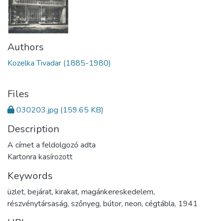
Authors
Kozelka Tivadar (1885-1980)
Files
030203.jpg
(159.65 KB)
Description
A címet a feldolgozó adta
Kartonra kasírozott
Keywords
üzlet
,
bejárat
,
kirakat
,
magánkereskedelem
,
részvénytársaság
,
szőnyeg
,
bútor
,
neon
,
cégtábla
,
1941