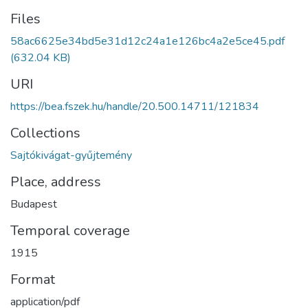
Files
58ac6625e34bd5e31d12c24a1e126bc4a2e5ce45.pdf
(632.04 KB)
URI
https://bea.fszek.hu/handle/20.500.14711/121834
Collections
Sajtókivágat-gyűjtemény
Place, address
Budapest
Temporal coverage
1915
Format
application/pdf