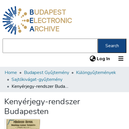
B
UDAPEST
E
LECTRONIC
A
RCHIVE
Search
(current
Log In
Home
Budapest Gyűjtemény
Különgyűjtemények
Communities & Collections
Sajtókivágat-gyűjtemény
All of DSpace
Kenyérjegy-rendszer Budapesten
Statistics
Kenyérjegy-rendszer
About us
Budapesten